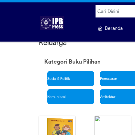
Beranda
Keluarga
Kategori Buku Pilihan
iwisata
Sosial & Politik
Pemasaran
kologi
Komunikasi
Arsitektur