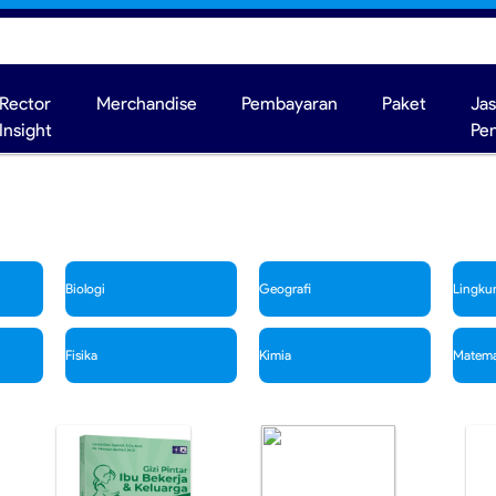
Rector
Merchandise
Pembayaran
Paket
Ja
Insight
Pe
Biologi
Geografi
Lingku
Fisika
Kimia
Matema