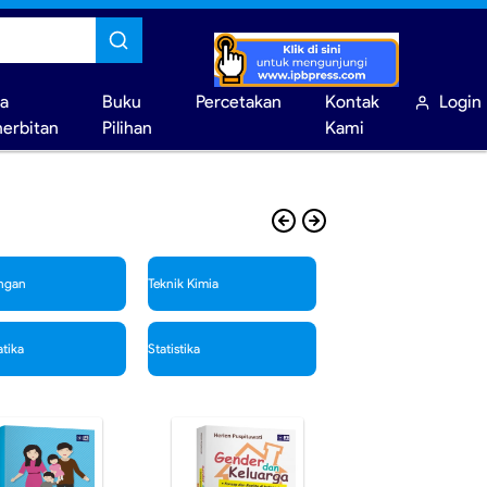
sa
Buku
Percetakan
Kontak
Login
nerbitan
Pilihan
Kami
ngan
Teknik Kimia
Teknologi Informasi
tika
Statistika
Keluarga