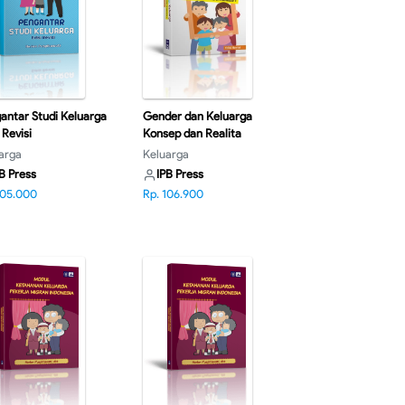
antar Studi Keluarga
Gender dan Keluarga
 Revisi
Konsep dan Realita
Indonesia Edisi Revisi
arga
Keluarga
B Press
IPB Press
105.000
Rp. 106.900