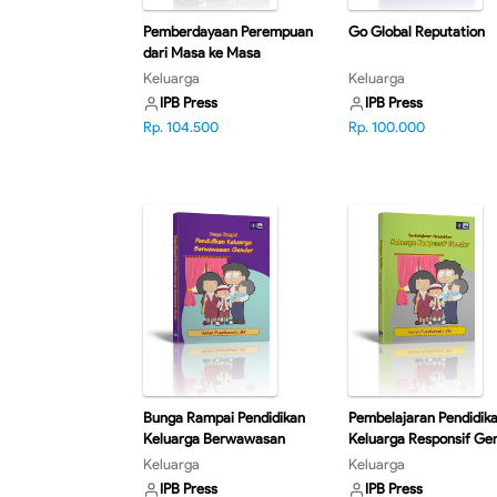
Pemberdayaan Perempuan
Go Global Reputation
dari Masa ke Masa
Keluarga
Keluarga
IPB Press
IPB Press
Rp. 104.500
Rp. 100.000
Bunga Rampai Pendidikan
Pembelajaran Pendidik
Keluarga Berwawasan
Keluarga Responsif Ge
Gender
Keluarga
Keluarga
IPB Press
IPB Press