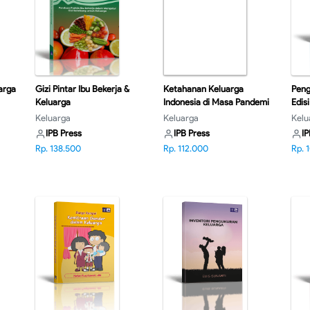
arga
Gizi Pintar Ibu Bekerja &
Ketahanan Keluarga
Peng
Keluarga
Indonesia di Masa Pandemi
Edisi
Covid 19
Keluarga
Keluarga
Kelu
IPB Press
IPB Press
IP
Rp. 138.500
Rp. 112.000
Rp. 