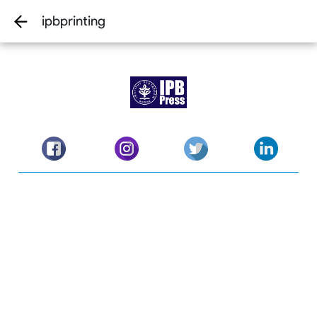
Kembali
ipbprinting