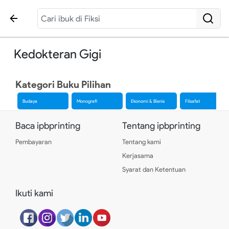
Kedokteran Gigi
Kategori Buku Pilihan
Budaya
Monografi
Ekonomi & Bisnis
Filsafat
Baca ipbprinting
Tentang ipbprinting
Pembayaran
Tentang kami
Kerjasama
Syarat dan Ketentuan
Ikuti kami