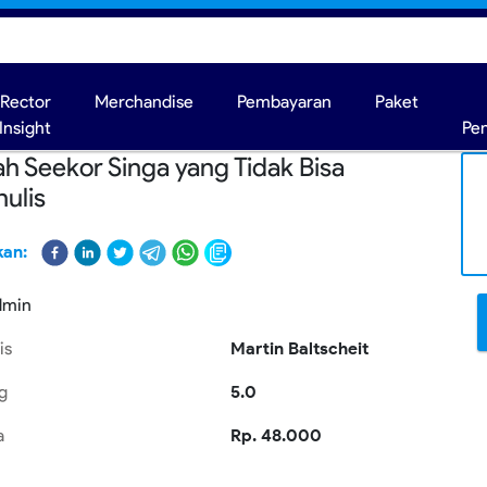
Rector
Merchandise
Pembayaran
Paket
Insight
Pe
ah Seekor Singa yang Tidak Bisa
ulis
kan:
dmin
is
Martin Baltscheit
g
5.0
a
Rp. 48.000