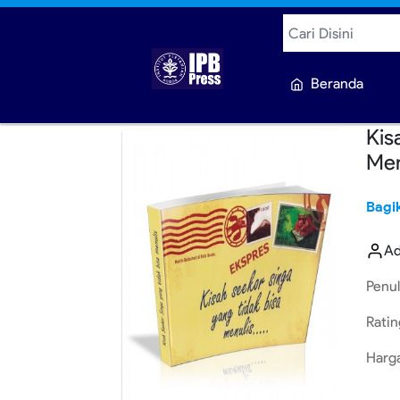
Beranda
Kis
Men
Bagi
A
Penul
Ratin
Harg