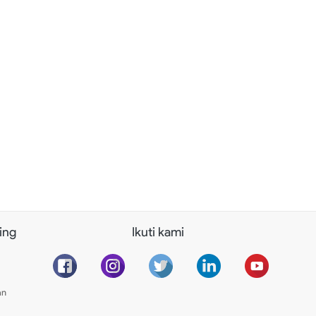
ing
Ikuti kami
an