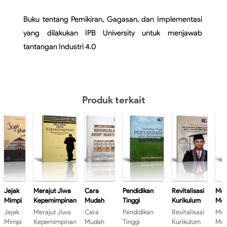
Buku tentang Pemikiran, Gagasan, dan Implementasi 
yang dilakukan IPB University untuk menjawab 
tantangan Industri 4.0
Produk terkait
Jejak
Merajut Jiwa
Cara
Pendidikan
Revitalisasi
Met
Mimpi
Kepemimpinan
Mudah
Tinggi
Kurikulum
Mer
anak
Sebuah
Mengelola
Pertanian
Fakultas
Men
Jejak
Merajut Jiwa
Cara
Pendidikan
Revitalisasi
Met
Negeri
Renungan dan
Arsip
dalam
Peternakan
Mim
Mimpi
Kepemimpinan
Mudah
Tinggi
Kurikulum
Mer