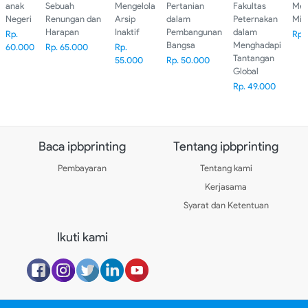
Harapan
Inaktif
Pembangunan
dalam
anak
Sebuah
Mengelola
Pertanian
Fakultas
Men
Bangsa
Menghadapi
Negeri
Renungan dan
Arsip
dalam
Peternakan
Mim
Tantangan
Harapan
Inaktif
Pembangunan
dalam
Rp.
Rp.
Global
Bangsa
Menghadapi
60.000
Rp. 65.000
Rp.
Tantangan
55.000
Rp. 50.000
Global
Rp. 49.000
Baca ipbprinting
Tentang ipbprinting
Pembayaran
Tentang kami
Kerjasama
Syarat dan Ketentuan
Ikuti kami