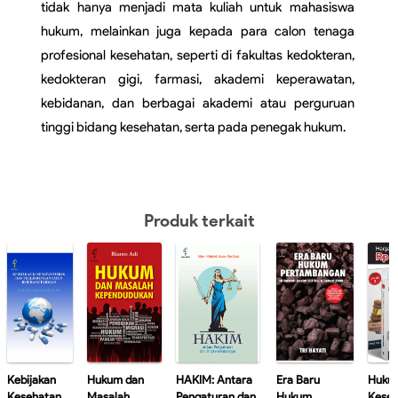
tidak hanya menjadi mata kuliah untuk mahasiswa 
hukum, melainkan juga kepada para calon tenaga 
profesional kesehatan, seperti di fakultas kedokteran, 
kedokteran gigi, farmasi, akademi keperawatan, 
kebidanan, dan berbagai akademi atau perguruan 
tinggi bidang kesehatan, serta pada penegak hukum.
Produk terkait
Kebijakan
Hukum dan
HAKIM: Antara
Era Baru
Huku
Kesehatan
Masalah
Pengaturan dan
Hukum
Keseh