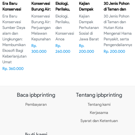
Era Baru
Konservasi
Ekologi,
Kajian
30 Jenis Pohon
Konservasi
Burung Air:
Perilaku,
Dampak
di Taman dan
Sumber Daya
Perjuangan
dan
Perhutanan
Hutan Kota
Era Baru
Konservasi
Ekologi,
Kajian
30 Jenis Pohon
alam dan
Melawan
Konservasi
Sosial di
Mengenal Hama,
Konservasi
Burung Air:
Perilaku,
Dampak
di Taman dan
Lingkungan:
Kepunahan
Anoa
Jawa Barat
Penyakit, serta
Sumber Daya
Perjuangan
dan
Perhutanan
Hutan Kota
Membumikan
Pengendaliannya
alam dan
Melawan
Konservasi
Sosial di
Mengenal Hama,
Ekosofi Bagi
Lingkungan:
Kepunahan
Anoa
Jawa Barat
Penyakit, serta
Keberlanjutan
Membumikan
Pengendaliannya
Rp.
Rp.
Rp.
Umat
Ekosofi Bagi
300.000
260.000
200.000
Rp. 200.000
Keberlanjutan
Umat
Rp. 360.000
Baca ipbprinting
Tentang ipbprinting
Pembayaran
Tentang kami
Kerjasama
Syarat dan Ketentuan
Ikuti kami