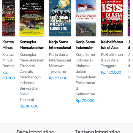
Kratos
Konsepku
Kerja Sama
Kerja Sama
Kekhalifahan
Ju
Minus
Mensukseskan
Internasional
Indonesia-
Isis di Asia
dan
Demos
Otonomi
Melawan
Malaysia
Tenggara
di
Kratos
Konsepku
Kerja Sama
Kerja Sama
Kekhalifahan
Ju
Daerah:
Terorisme
dalam
Ind
Minus
Mensukseskan
Internasional
Indonesia-
Isis di Asia
dan
Membangun
Pengelolaan
Demos
Otonomi
Melawan
Malaysia
Tenggara
di
Indonesia
Perbatasan
Daerah:
Terorisme
dalam
Ind
Rp.
Rp. 130.000
Berkeadilan
di
Membangun
Pengelolaan
80.000
Rp. 55.000
Rp
Sosial-
Kalimantan
Indonesia
Perbatasan
Ekonomi
Berkeadilan
di
Sosial-
Kalimantan
Ekonomi
Rp. 70.000
Rp. 80.000
Baca ipbprinting
Tentang ipbprinting